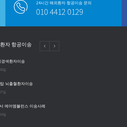
24시간 해외환자 항공이송 문의
010 4412 0129
외환자 항공이송
뇌경색환자이송
08일
단탑 뇌출혈환자이송
07일
서 에어엠뷸런스 이송사례
04일