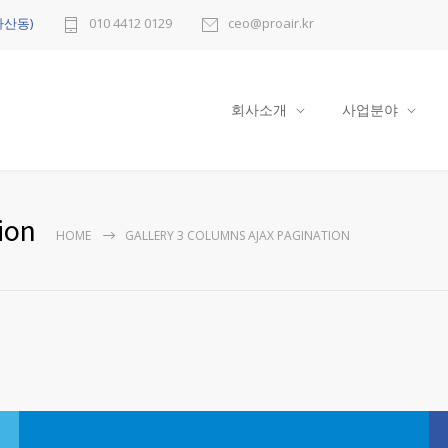
다산동)
010 4412 0129
ceo@proair.kr
회사소개
사업분야
ion
HOME
GALLERY 3 COLUMNS AJAX PAGINATION