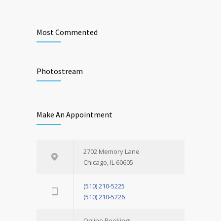
Most Commented
Photostream
Make An Appointment
2702 Memory Lane
Chicago, IL 60605
(510) 210-5225
(510) 210-5226
Online Booking: