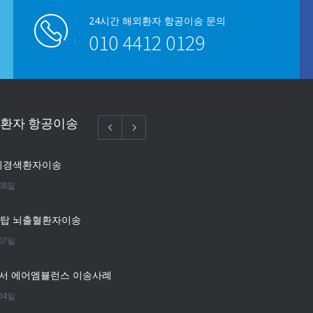
24시간 해외환자 항공이송 문의
010 4412 0129
외환자 항공이송
뇌경색환자이송
08일
단탑 뇌출혈환자이송
07일
서 에어엠뷸런스 이송사례
04일