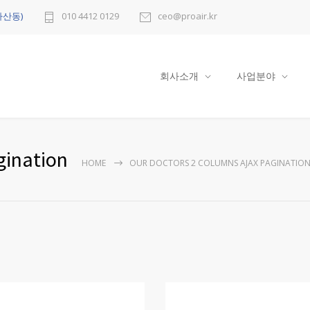
다산동)
010 4412 0129
ceo@proair.kr
회사소개
사업분야
gination
HOME
OUR DOCTORS 2 COLUMNS AJAX PAGINATIO