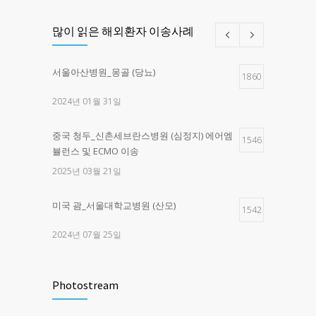
많이 읽은 해외환자 이송사례
서울아산병원_몽골 (당뇨)
1860
2024년 01월 31일
중국 청두_신촌세브란스병원 (심정지) 에어엠
1546
뷸런스 및 ECMO 이송
2025년 03월 21일
미국 괌_서울대학교병원 (산모)
1542
2024년 07월 25일
제주한라병원 _구로고대병원 (교통사고)
1471
Photostream
2025년 03월 28일