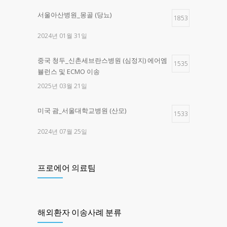
서울아산병원_몽골 (당뇨)
1853
2024년 01월 31일
중국 청두_신촌세브란스병원 (심정지) 에어엠
1535
뷸런스 및 ECMO 이송
2025년 03월 21일
미국 괌_서울대학교병원 (산모)
1533
2024년 07월 25일
제주한라병원 _구로고대병원 (교통사고)
1461
프로에어 의료팀
2025년 03월 28일
제주한라병원 -> 광주 SRC병원 (심정지)
1374
해외환자 이송사례 분류
2025년 05월 16일