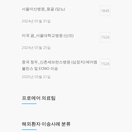
서울아산병원_몽골 (당뇨)
1845
2024년 01월 31일
미국 괌_서울대학교병원 (산모)
1526
2024년 07월 25일
중국 청두_신촌세브란스병원 (심정지) 에어엠
1526
뷸런스 및 ECMO 이송
2025년 03월 21일
제주한라병원 _구로고대병원 (교통사고)
1451
프로에어 의료팀
2025년 03월 28일
제주한라병원 -> 광주 SRC병원 (심정지)
1371
해외환자 이송사례 분류
2025년 05월 16일