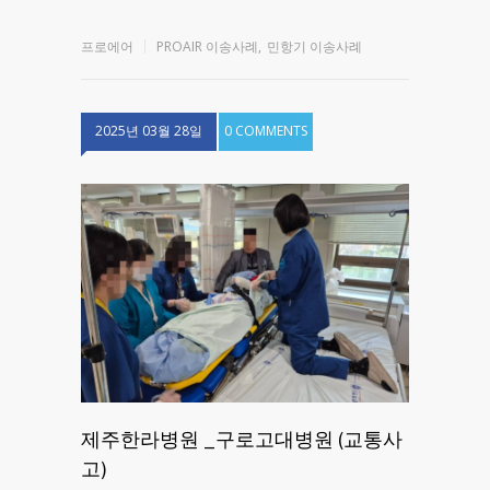
프로에어
PROAIR 이송사례
,
민항기 이송사례
2025년 03월 28일
0 COMMENTS
제주한라병원 _구로고대병원 (교통사
고)