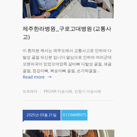
제주한라병원_구로고대병원 (교통사
고)
이 환자분 께서는 제주도에서 교통사고로 인하여 다
발성 골절 되신분 입니다.열상으로 인하여 여러군데
꼬맨자국이 있었으며양쪽 갈비뼈 다발성 골절, 쇄골
골절, 정강이뼈, 복숭아뼈 골절, 손가락골절…
Read more
프로에어
PROAIR 이송사례
,
민항기 이송사례
2025년 03월 21일
0 COMMENTS