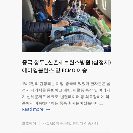
중국 청두_신촌세브란스병원 (심정지)
에어엠뷸런스 및 ECMO 이송
1박 2일의 긴장되는 여정! 중국에 있었더 환자분은 심
정지 과거력을 동반하고 폐렴. 폐혈증 증상 및 여러가
지 신체문제로 에크모. 벤틸레이터 등 의료장비에 의
존해서 이송해야 하는 중증 환자분이셨습니다….
Read more
프로에어
PROAIR 이송사례
,
민항기 이송사례