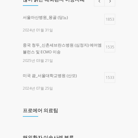
서울아산병원_몽골 (당뇨)
1853
2024년 01월 31일
중국 청두_신촌세브란스병원 (심정지) 에어엠
1535
뷸런스 및 ECMO 이송
2025년 03월 21일
미국 괌_서울대학교병원 (산모)
1533
2024년 07월 25일
제주한라병원 _구로고대병원 (교통사고)
1461
프로에어 의료팀
2025년 03월 28일
제주한라병원 -> 광주 SRC병원 (심정지)
1374
해외환자 이송사례 분류