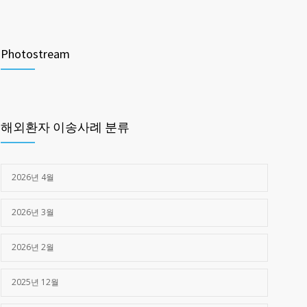
제주한라병원 _구로고대병원 (교통사고)
1461
Photostream
2025년 03월 28일
제주한라병원 -> 광주 SRC병원 (심정지)
1375
2025년 05월 16일
해외환자 이송사례 분류
2026년 4월
2026년 3월
2026년 2월
2025년 12월