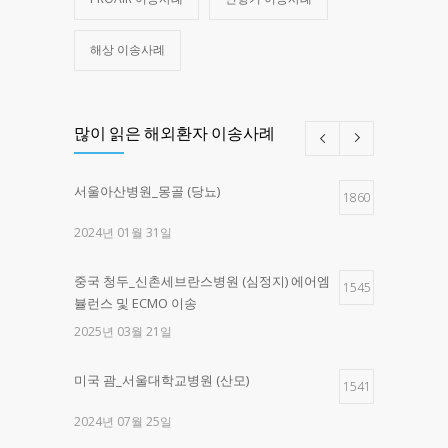
해상 이송사례
많이 읽은 해외환자 이송사례
서울아산병원_몽골 (당뇨)
1860
2024년 01월 31일
중국 청두_신촌세브란스병원 (심정지) 에어엠
1545
뷸런스 및 ECMO 이송
2025년 03월 21일
미국 괌_서울대학교병원 (산모)
1541
2024년 07월 25일