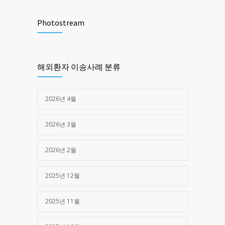
제주한라병원 _구로고대병원 (교통사고)
1471
Photostream
2025년 03월 28일
제주한라병원 -> 광주 SRC병원 (심정지)
1379
해외환자 이송사례 분류
2025년 05월 16일
2026년 4월
2026년 3월
2026년 2월
2025년 12월
2025년 11월