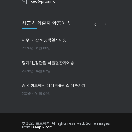
ceo@proair.kr
최근 해외환자 항공이송
제주_마산 뇌경색환자이송
2026년 04월 08일
장가계_검단탑 뇌출혈환자이송
2026년 04월 07일
중국 청도에서 에어엠뷸런스 이송사례
2026년 04월 04일
필리핀마닐라 뇌경색환자이송
2026년 03월 25일
© 2025 프로에어 All rights reserved. Some images
from
Freepik.com
한국에서 뉴욕까지 치매환자 이송