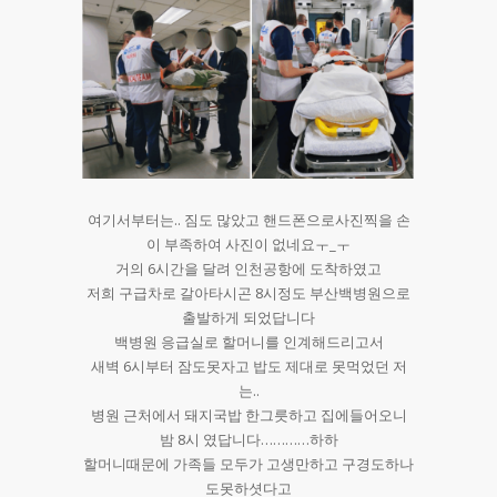
여기서부터는.. 짐도 많았고 핸드폰으로사진찍을 손
이 부족하여 사진이 없네요ㅜ_ㅜ
거의 6시간을 달려 인천공항에 도착하였고
저희 구급차로 갈아타시곤 8시정도 부산백병원으로
출발하게 되었답니다
백병원 응급실로 할머니를 인계해드리고서
새벽 6시부터 잠도못자고 밥도 제대로 못먹었던 저
는..
병원 근처에서 돼지국밥 한그릇하고 집에들어오니
밤 8시 였답니다…………하하
할머니때문에 가족들 모두가 고생만하고 구경도하나
도못하셧다고