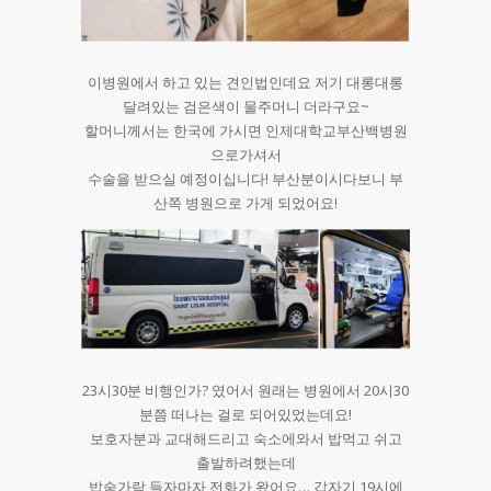
이병원에서 하고 있는 견인법인데요 저기 대롱대롱
달려있는 검은색이 물주머니 더라구요~
할머니께서는 한국에 가시면 인제대학교부산백병원
으로가셔서
수술을 받으실 예정이십니다! 부산분이시다보니 부
산쪽 병원으로 가게 되었어요!
23시30분 비행인가? 였어서 원래는 병원에서 20시30
분쯤 떠나는 걸로 되어있었는데요!
보호자분과 교대해드리고 숙소에와서 밥먹고 쉬고
출발하려했는데
밥숟가락 들자마자 전화가 왔어요… 갑자기 19시에