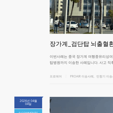
장가계_검단탑 뇌출혈
이번사례는 중국 장가계 여행중유리성여
탑병원까지 이송한 사례입니다. 사고 직
프로에어
PROAIR 이송사례
,
민항기 이송
2026년 04월
04일