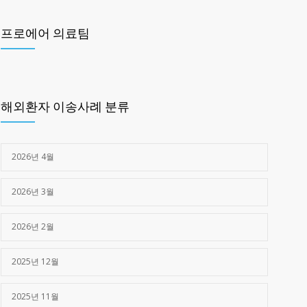
제주한라병원 _구로고대병원 (교통사고)
1466
프로에어 의료팀
2025년 03월 28일
제주한라병원 -> 광주 SRC병원 (심정지)
1377
2025년 05월 16일
해외환자 이송사례 분류
2026년 4월
2026년 3월
2026년 2월
2025년 12월
2025년 11월