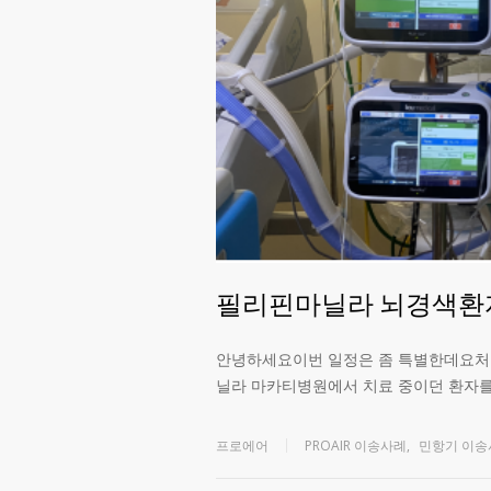
필리핀마닐라 뇌경색환
안녕하세요이번 일정은 좀 특별한데요처
닐라 마카티병원에서 치료 중이던 환자
프로에어
PROAIR 이송사례
,
민항기 이송