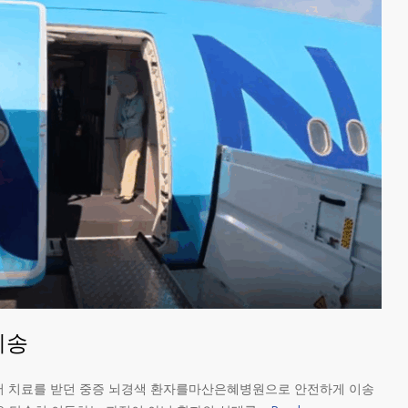
이송
치료를 받던 중증 뇌경색 환자를마산은혜병원으로 안전하게 이송