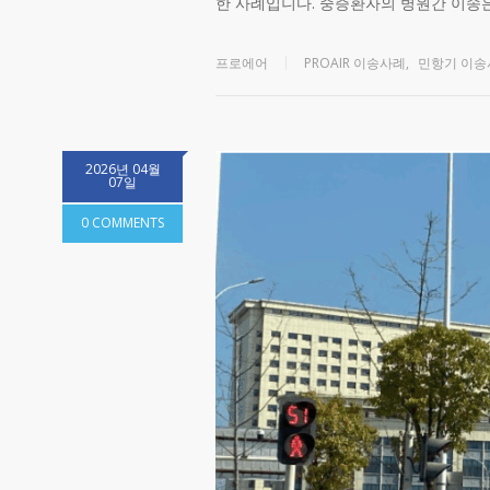
한 사례입니다. 중증환자의 병원간 이송
프로에어
PROAIR 이송사례
,
민항기 이송
2026년 04월
07일
0 COMMENTS