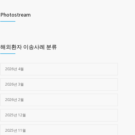
제주한라병원 _구로고대병원 (교통사고)
1454
Photostream
2025년 03월 28일
제주한라병원 -> 광주 SRC병원 (심정지)
1372
2025년 05월 16일
해외환자 이송사례 분류
2026년 4월
2026년 3월
2026년 2월
2025년 12월
2025년 11월