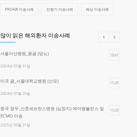
PROAIR 이송사례
민항기 이송사례
해상 이송사례
많이 읽은 해외환자 이송사례
서울아산병원_몽골 (당뇨)
1847
2024년 01월 31일
미국 괌_서울대학교병원 (산모)
1528
2024년 07월 25일
중국 청두_신촌세브란스병원 (심정지) 에어엠뷸런스 및
1528
ECMO 이송
2025년 03월 21일