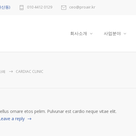
다산동)
010 4412 0129
ceo@proair.kr
회사소개
사업분야
사례
CARDIAC CLINIC
tellus ornare etos pelim. Pulvunar est cardio neque vitae elit.
Leave a reply