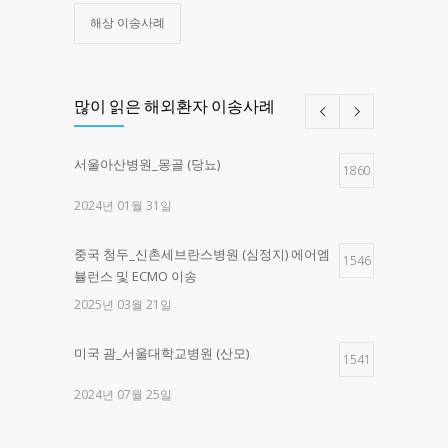
해상 이송사례
많이 읽은 해외환자 이송사례
서울아산병원_몽골 (당뇨)
1860
2024년 01월 31일
중국 청두_신촌세브란스병원 (심정지) 에어엠
1546
뷸런스 및 ECMO 이송
2025년 03월 21일
미국 괌_서울대학교병원 (산모)
1541
2024년 07월 25일
제주한라병원 _구로고대병원 (교통사고)