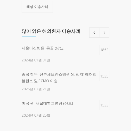
해상 이송사례
많이 읽은 해외환자 이송사례
서울아산병원_몽골 (당뇨)
1853
2024년 01월 31일
중국 청두_신촌세브란스병원 (심정지) 에어엠
1535
뷸런스 및 ECMO 이송
2025년 03월 21일
미국 괌_서울대학교병원 (산모)
1533
2024년 07월 25일
제주한라병원 _구로고대병원 (교통사고)