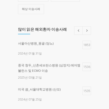
해상 이송사례
많이 읽은 해외환자 이송사례
서울아산병원_몽골 (당뇨)
1853
2024년 01월 31일
중국 청두_신촌세브란스병원 (심정지) 에어엠
1536
뷸런스 및 ECMO 이송
2025년 03월 21일
미국 괌_서울대학교병원 (산모)
1535
2024년 07월 25일